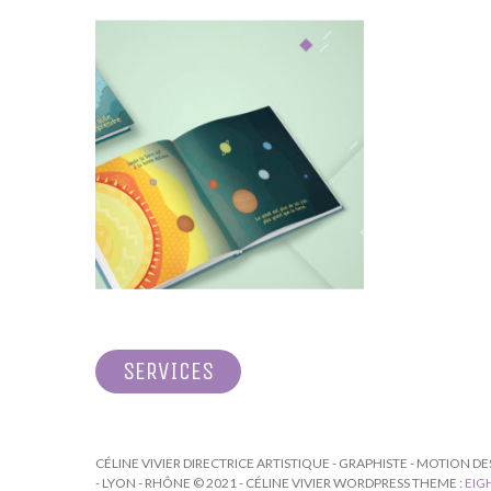
NAVIGATION
SERVICES
DE
L’ARTICLE
CÉLINE VIVIER DIRECTRICE ARTISTIQUE - GRAPHISTE - MOTION D
- LYON - RHÔNE © 2021 - CÉLINE VIVIER WORDPRESS THEME :
EIG